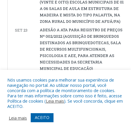
(VINTE E OITO) ESCOLAS MUNICIPAIS DE 01
A 06 SALAS DE AULA EM ESTRUTURA DE
MADEIRA E MISTA DO TIPO PALAFITA, NA
ZONA RURAL DO MUNICÍPIO DE AFUÁ/PA)
ADESÃO A ATA PARA REGISTRO DE PREÇOS
SET 23
Nº 002/2022 (AQUISIÇÃO DE BRINQUEDOS
DESTINADOS AS BRINQUEDOTECAS, SALA
DE RECURSOS MULTIFUNCIONAIS,
PSICOLOGIA E AEE, PARA ATENDER AS
NECESSIDADES DA SECRETARIA
MUNICIPAL DE EDUCAÇÃO)
ADESÃO A ATA DE REGISTRO DE PREÇOS Nº
SET 23
Nós usamos cookies para melhorar sua experiência de
001/2022 (AQUISIÇÃO DE MOBILIÁRIOS
navegação no portal. Ao utilizar nosso portal, você
ESCOLAR)
concorda com a política de monitoramento de cookies.
Para ter mais informações sobre como isso é feito, acesse
TOMADA DE PREÇOS Nº 012/2022
SET 21
Política de cookies (
Leia mais
). Se você concorda, clique em
(CONTRATAÇÃO DE EMPRESA PARA
ACEITO.
CONSTRUÇÃO DA ESCOLA MUNICIPAL DE
ACEITO
Leia mais
ENSINO FUNDAMENTAL SÃO FRANCISCO,
RIO IGARAPÉ RIOZINHO, REGIONAL
IGARAPÉ DO CEMITÉRIO, ZONA RURAL)