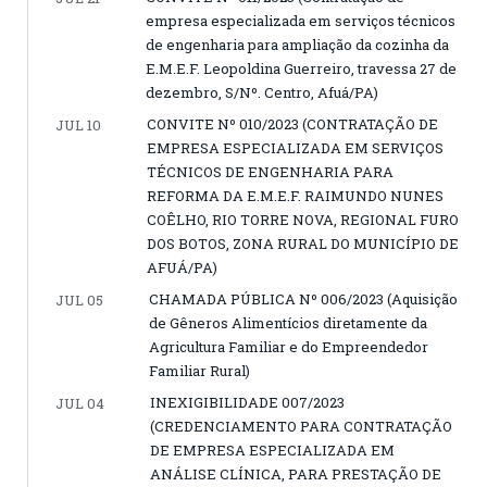
empresa especializada em serviços técnicos
de engenharia para ampliação da cozinha da
E.M.E.F. Leopoldina Guerreiro, travessa 27 de
dezembro, S/Nº. Centro, Afuá/PA)
CONVITE Nº 010/2023 (CONTRATAÇÃO DE
JUL 10
EMPRESA ESPECIALIZADA EM SERVIÇOS
TÉCNICOS DE ENGENHARIA PARA
REFORMA DA E.M.E.F. RAIMUNDO NUNES
COÊLHO, RIO TORRE NOVA, REGIONAL FURO
DOS BOTOS, ZONA RURAL DO MUNICÍPIO DE
AFUÁ/PA)
CHAMADA PÚBLICA Nº 006/2023 (Aquisição
JUL 05
de Gêneros Alimentícios diretamente da
Agricultura Familiar e do Empreendedor
Familiar Rural)
INEXIGIBILIDADE 007/2023
JUL 04
(CREDENCIAMENTO PARA CONTRATAÇÃO
DE EMPRESA ESPECIALIZADA EM
ANÁLISE CLÍNICA, PARA PRESTAÇÃO DE