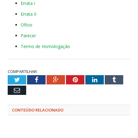
Errata I
Errata II
Ofício
Parecer
Termo de Homologação
COMPARTILHAR:
Twitter
Facebook
Google+
Pinterest
LinkedIn
Tumblr
Email
CONTEÚDO RELACIONADO