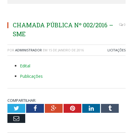
CHAMADA PÚBLICA Nº 002/2016 –
0
SME
POR
ADMINISTRADOR
EM
15 DE JANEIRO DE 2016
LICITAÇÕES
Edital
Publicações
COMPARTILHAR:
Twitter
Facebook
Google+
Pinterest
LinkedIn
Tumblr
Email