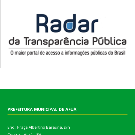
PREFEITURA MUNICIPAL DE AFUÁ
End.: Praça Albertino Baraúna, s/n
Centro – Afuá – PA