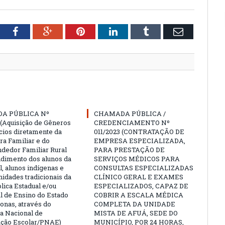
tter
Facebook
Google+
Pinterest
LinkedIn
Tumblr
Email
A PÚBLICA Nº
CHAMADA PÚBLICA /
 (Aquisição de Gêneros
CREDENCIAMENTO Nº
cios diretamente da
011/2023 (CONTRATAÇÃO DE
ra Familiar e do
EMPRESA ESPECIALIZADA,
edor Familiar Rural
PARA PRESTAÇÃO DE
ndimento dos alunos da
SERVIÇOS MÉDICOS PARA
l, alunos indígenas e
CONSULTAS ESPECIALIZADAS
idades tradicionais da
CLÍNICO GERAL E EXAMES
lica Estadual e/ou
ESPECIALIZADOS, CAPAZ DE
l de Ensino do Estado
COBRIR A ESCALA MÉDICA
nas, através do
COMPLETA DA UNIDADE
 Nacional de
MISTA DE AFUÁ, SEDE DO
ação Escolar/PNAE)
MUNICÍPIO, POR 24 HORAS,