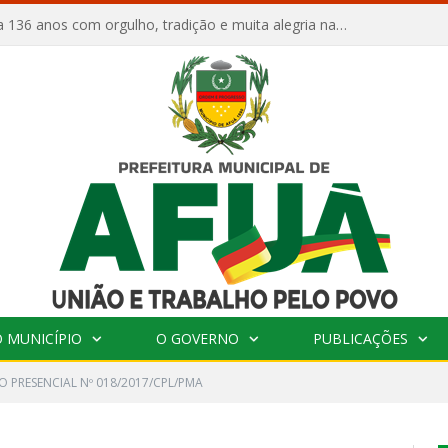
Afuá comemora 136 anos com orgulho, tradição e muita alegria na Quadra Dr. Nelson Salomão
 MUNICÍPIO
O GOVERNO
PUBLICAÇÕES
O PRESENCIAL Nº 018/2017/CPL/PMA