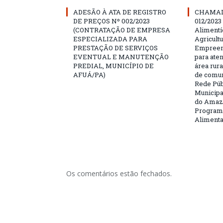
ADESÃO À ATA DE REGISTRO
CHAMAD
DE PREÇOS Nº 002/2023
012/2023
(CONTRATAÇÃO DE EMPRESA
Alimentí
ESPECIALIZADA PARA
Agricultu
PRESTAÇÃO DE SERVIÇOS
Empreend
EVENTUAL E MANUTENÇÃO
para ate
PREDIAL, MUNICÍPIO DE
área rura
AFUÁ/PA)
de comun
Rede Púb
Municipa
do Amazo
Programa
Aliment
Os comentários estão fechados.