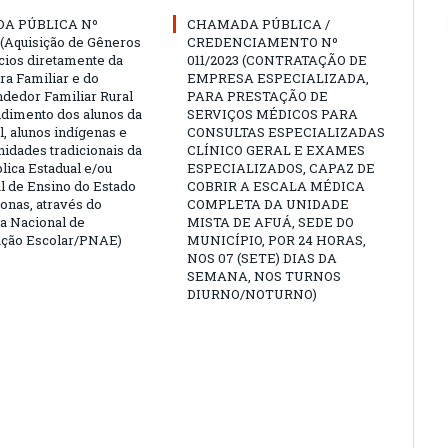
A PÚBLICA Nº
CHAMADA PÚBLICA /
 (Aquisição de Gêneros
CREDENCIAMENTO Nº
cios diretamente da
011/2023 (CONTRATAÇÃO DE
ra Familiar e do
EMPRESA ESPECIALIZADA,
edor Familiar Rural
PARA PRESTAÇÃO DE
ndimento dos alunos da
SERVIÇOS MÉDICOS PARA
l, alunos indígenas e
CONSULTAS ESPECIALIZADAS
idades tradicionais da
CLÍNICO GERAL E EXAMES
lica Estadual e/ou
ESPECIALIZADOS, CAPAZ DE
l de Ensino do Estado
COBRIR A ESCALA MÉDICA
nas, através do
COMPLETA DA UNIDADE
 Nacional de
MISTA DE AFUÁ, SEDE DO
ação Escolar/PNAE)
MUNICÍPIO, POR 24 HORAS,
NOS 07 (SETE) DIAS DA
SEMANA, NOS TURNOS
DIURNO/NOTURNO)