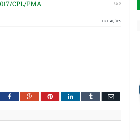
2017/CPL/PMA
0
LICITAÇÕES
tter
Facebook
Google+
Pinterest
LinkedIn
Tumblr
Email