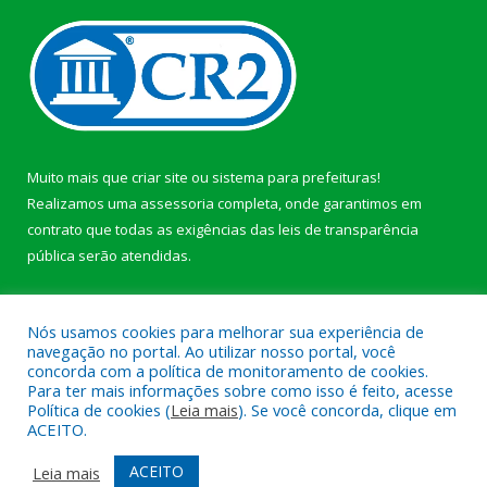
Muito mais que
criar site
ou
sistema para prefeituras
!
Realizamos uma
assessoria
completa, onde garantimos em
contrato que todas as exigências das
leis de transparência
pública
serão atendidas.
Conheça o
PNTP
e o
Radar da Transparência Pública
Nós usamos cookies para melhorar sua experiência de
navegação no portal. Ao utilizar nosso portal, você
concorda com a política de monitoramento de cookies.
Para ter mais informações sobre como isso é feito, acesse
Política de cookies (
Leia mais
). Se você concorda, clique em
Todos os direitos reservados a Prefeitura Municipal de Afuá.
ACEITO.
Mapa do Site
Acessar Área Administrativa
ACEITO
Leia mais