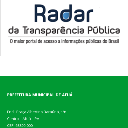
PREFEITURA MUNICIPAL DE AFUÁ
End.: Praça Albertino Baraúna, s/n
Centro – Afuá – PA
CEP: 68890-000