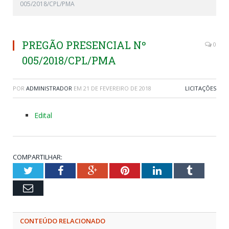
005/2018/CPL/PMA
PREGÃO PRESENCIAL Nº
0
005/2018/CPL/PMA
POR
ADMINISTRADOR
EM
21 DE FEVEREIRO DE 2018
LICITAÇÕES
Edital
COMPARTILHAR:
Twitter
Facebook
Google+
Pinterest
LinkedIn
Tumblr
Email
CONTEÚDO RELACIONADO