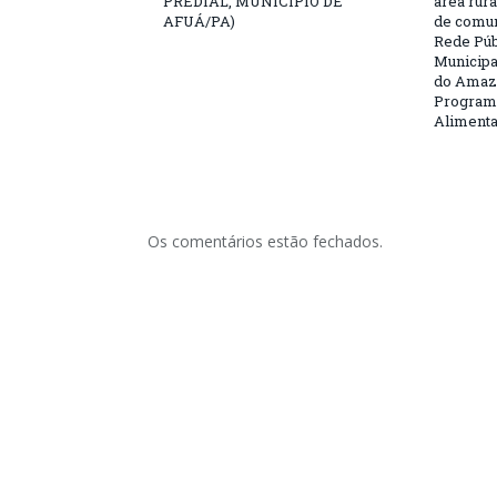
PREDIAL, MUNICÍPIO DE
área rura
AFUÁ/PA)
de comun
Rede Púb
Municipa
do Amazo
Programa
Aliment
Os comentários estão fechados.