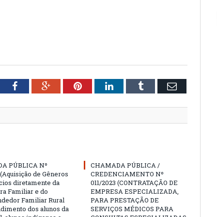
tter
Facebook
Google+
Pinterest
LinkedIn
Tumblr
Email
A PÚBLICA Nº
CHAMADA PÚBLICA /
 (Aquisição de Gêneros
CREDENCIAMENTO Nº
cios diretamente da
011/2023 (CONTRATAÇÃO DE
ra Familiar e do
EMPRESA ESPECIALIZADA,
edor Familiar Rural
PARA PRESTAÇÃO DE
ndimento dos alunos da
SERVIÇOS MÉDICOS PARA