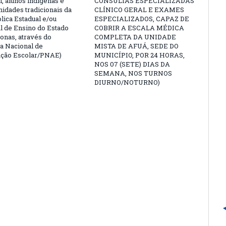
l, alunos indígenas e
CONSULTAS ESPECIALIZADAS
idades tradicionais da
CLÍNICO GERAL E EXAMES
lica Estadual e/ou
ESPECIALIZADOS, CAPAZ DE
l de Ensino do Estado
COBRIR A ESCALA MÉDICA
nas, através do
COMPLETA DA UNIDADE
 Nacional de
MISTA DE AFUÁ, SEDE DO
ação Escolar/PNAE)
MUNICÍPIO, POR 24 HORAS,
NOS 07 (SETE) DIAS DA
SEMANA, NOS TURNOS
DIURNO/NOTURNO)