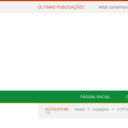
ÚLTIMAS PUBLICAÇÕES:
PÁGINA INICIAL
O
»
»
VOCÊ ESTÁ EM:
Home
Licitações
DISPEN
19)