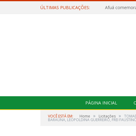
ÚLTIMAS PUBLICAÇÕES:
PÁGINA INICIAL
O
»
»
VOCÊ ESTÁ EM:
Home
Licitações
TOMAD
BARAÚNA, LEOPOLDINA GUERREIRO, FREI FAUSTINO 