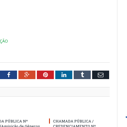
AÇÃO
tter
Facebook
Google+
Pinterest
LinkedIn
Tumblr
Email
A PÚBLICA Nº
CHAMADA PÚBLICA /
 (Aquisição de Gêneros
CREDENCIAMENTO Nº