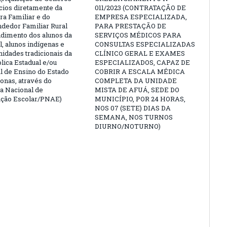
cios diretamente da
011/2023 (CONTRATAÇÃO DE
ra Familiar e do
EMPRESA ESPECIALIZADA,
edor Familiar Rural
PARA PRESTAÇÃO DE
ndimento dos alunos da
SERVIÇOS MÉDICOS PARA
l, alunos indígenas e
CONSULTAS ESPECIALIZADAS
idades tradicionais da
CLÍNICO GERAL E EXAMES
lica Estadual e/ou
ESPECIALIZADOS, CAPAZ DE
l de Ensino do Estado
COBRIR A ESCALA MÉDICA
nas, através do
COMPLETA DA UNIDADE
 Nacional de
MISTA DE AFUÁ, SEDE DO
ação Escolar/PNAE)
MUNICÍPIO, POR 24 HORAS,
NOS 07 (SETE) DIAS DA
SEMANA, NOS TURNOS
DIURNO/NOTURNO)