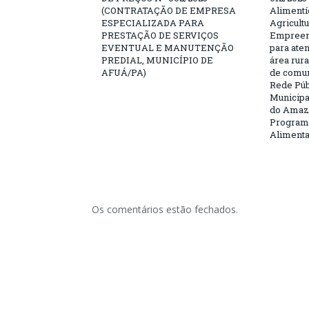
(CONTRATAÇÃO DE EMPRESA
Alimentí
ESPECIALIZADA PARA
Agricultu
PRESTAÇÃO DE SERVIÇOS
Empreend
EVENTUAL E MANUTENÇÃO
para ate
PREDIAL, MUNICÍPIO DE
área rura
AFUÁ/PA)
de comun
Rede Púb
Municipa
do Amazo
Programa
Aliment
Os comentários estão fechados.