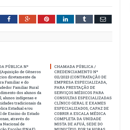
tter
Facebook
Google+
Pinterest
LinkedIn
Tumblr
Email
A PÚBLICA Nº
CHAMADA PÚBLICA /
 (Aquisição de Gêneros
CREDENCIAMENTO Nº
cios diretamente da
011/2023 (CONTRATAÇÃO DE
ra Familiar e do
EMPRESA ESPECIALIZADA,
edor Familiar Rural
PARA PRESTAÇÃO DE
ndimento dos alunos da
SERVIÇOS MÉDICOS PARA
l, alunos indígenas e
CONSULTAS ESPECIALIZADAS
idades tradicionais da
CLÍNICO GERAL E EXAMES
lica Estadual e/ou
ESPECIALIZADOS, CAPAZ DE
l de Ensino do Estado
COBRIR A ESCALA MÉDICA
nas, através do
COMPLETA DA UNIDADE
 Nacional de
MISTA DE AFUÁ, SEDE DO
ação Escolar/PNAE)
MUNICÍPIO, POR 24 HORAS,