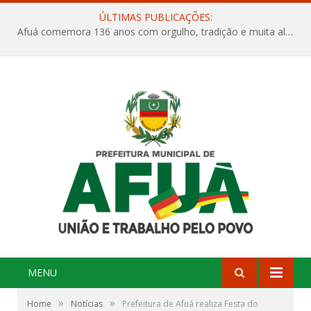
ÚLTIMAS PUBLICAÇÕES:
Afuá comemora 136 anos com orgulho, tradição e muita alegria na Quadra Dr. Nelson Salomão
MENU
»
»
Home
Notícias
Prefeitura de Afuá realiza Festa do