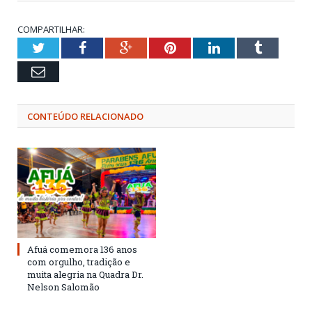
COMPARTILHAR:
Twitter
Facebook
Google+
Pinterest
LinkedIn
Tumblr
Email
CONTEÚDO RELACIONADO
Afuá comemora 136 anos
com orgulho, tradição e
muita alegria na Quadra Dr.
Nelson Salomão