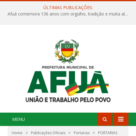
ÚLTIMAS PUBLICAÇÕES:
Afuá comemora 136 anos com orgulho, tradição e muita alegria na Quadra Dr. Nelson Salomão
MENU
»
»
»
Home
Publicações Oficiais
Portarias
PORTARIAS