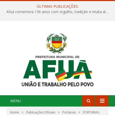
ÚLTIMAS PUBLICAÇÕES:
Afuá comemora 136 anos com orgulho, tradição e muita alegria na Quadra Dr. Nelson Salomão
MENU
»
»
»
Home
Publicações Oficiais
Portarias
PORTARIAS