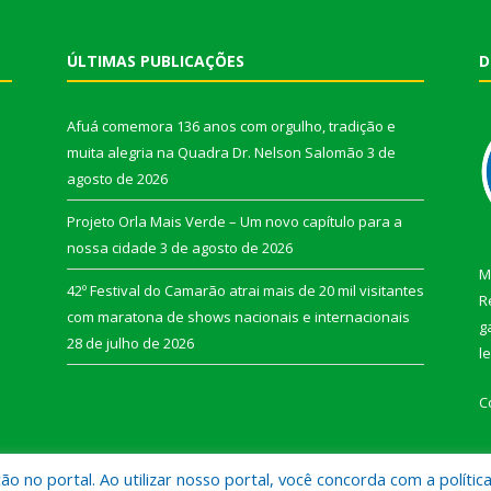
ÚLTIMAS PUBLICAÇÕES
D
Afuá comemora 136 anos com orgulho, tradição e
muita alegria na Quadra Dr. Nelson Salomão
3 de
agosto de 2026
Projeto Orla Mais Verde – Um novo capítulo para a
nossa cidade
3 de agosto de 2026
M
42º Festival do Camarão atrai mais de 20 mil visitantes
R
com maratona de shows nacionais e internacionais
g
28 de julho de 2026
l
C
 no portal. Ao utilizar nosso portal, você concorda com a polític