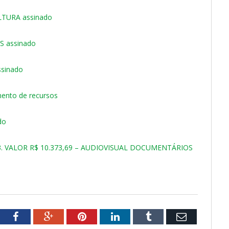
TURA assinado
 assinado
sinado
mento de recursos
do
. VALOR R$ 10.373,69 – AUDIOVISUAL DOCUMENTÁRIOS
tter
Facebook
Google+
Pinterest
LinkedIn
Tumblr
Email