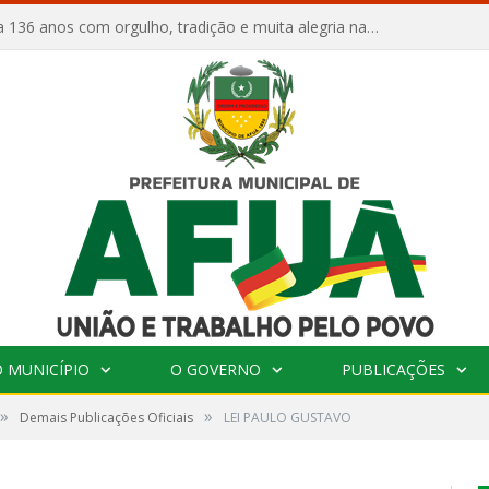
Afuá comemora 136 anos com orgulho, tradição e muita alegria na Quadra Dr. Nelson Salomão
 MUNICÍPIO
O GOVERNO
PUBLICAÇÕES
»
»
Demais Publicações Oficiais
LEI PAULO GUSTAVO