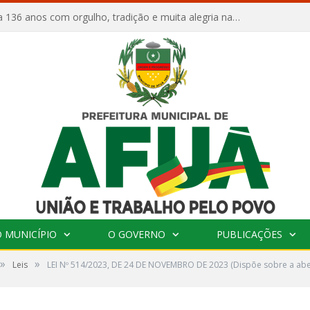
Afuá comemora 136 anos com orgulho, tradição e muita alegria na Quadra Dr. Nelson Salomão
 MUNICÍPIO
O GOVERNO
PUBLICAÇÕES
»
»
Leis
LEI Nº 514/2023, DE 24 DE NOVEMBRO DE 2023 (Dispõe sobre a abert