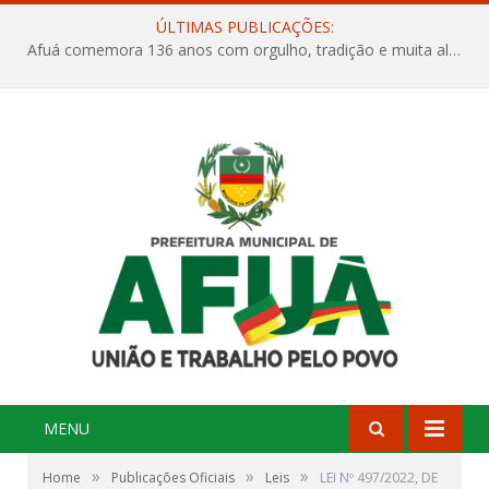
ÚLTIMAS PUBLICAÇÕES:
Afuá comemora 136 anos com orgulho, tradição e muita alegria na Quadra Dr. Nelson Salomão
MENU
»
»
»
Home
Publicações Oficiais
Leis
LEI Nº 497/2022, DE