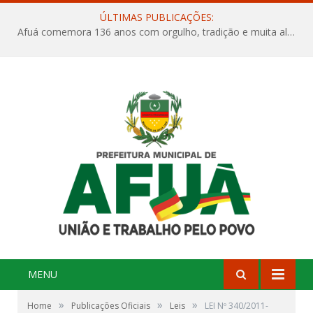
ÚLTIMAS PUBLICAÇÕES:
Afuá comemora 136 anos com orgulho, tradição e muita alegria na Quadra Dr. Nelson Salomão
MENU
»
»
»
Home
Publicações Oficiais
Leis
LEI Nº 340/2011-