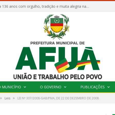
Afuá comemora 136 anos com orgulho, tradição e muita alegria na Quadra Dr. Nelson Salomão
 MUNICÍPIO
O GOVERNO
PUBLICAÇÕES
»
»
Leis
LEI Nº 307/2008-GAB/PMA, DE 22 DE DEZEMBRO DE 2008