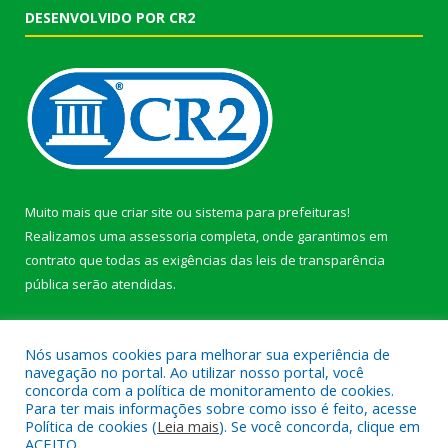
DESENVOLVIDO POR CR2
Muito mais que
criar site
ou
sistema para prefeituras
!
Realizamos uma
assessoria
completa, onde garantimos em
contrato que todas as exigências das
leis de transparência
pública
serão atendidas.
Conheça o
PNTP
e o
Radar da Transparência Pública
Nós usamos cookies para melhorar sua experiência de
navegação no portal. Ao utilizar nosso portal, você
concorda com a política de monitoramento de cookies.
Para ter mais informações sobre como isso é feito, acesse
Política de cookies (
Leia mais
). Se você concorda, clique em
Todos os direitos reservados a Prefeitura Municipal de Afuá.
ACEITO.