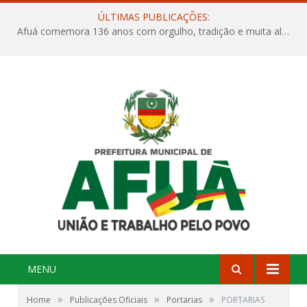
ÚLTIMAS PUBLICAÇÕES:
Afuá comemora 136 anos com orgulho, tradição e muita alegria na Quadra Dr. Nelson Salomão
MENU
»
»
»
Home
Publicações Oficiais
Portarias
PORTARIAS