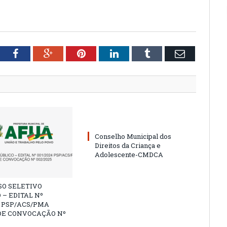
tter
Facebook
Google+
Pinterest
LinkedIn
Tumblr
Email
Conselho Municipal dos
Direitos da Criança e
Adolescente-CMDCA
SO SELETIVO
 – EDITAL Nº
4 PSP/ACS/PMA
DE CONVOCAÇÃO Nº