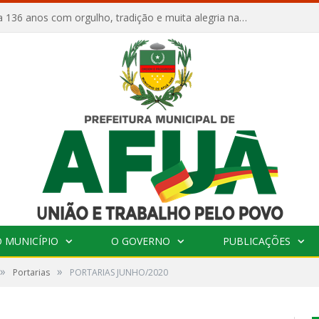
Afuá comemora 136 anos com orgulho, tradição e muita alegria na Quadra Dr. Nelson Salomão
 MUNICÍPIO
O GOVERNO
PUBLICAÇÕES
»
»
Portarias
PORTARIAS JUNHO/2020