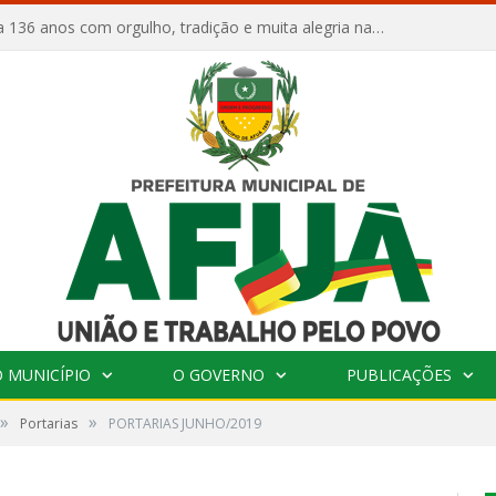
Afuá comemora 136 anos com orgulho, tradição e muita alegria na Quadra Dr. Nelson Salomão
 MUNICÍPIO
O GOVERNO
PUBLICAÇÕES
»
»
Portarias
PORTARIAS JUNHO/2019