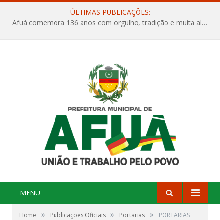
ÚLTIMAS PUBLICAÇÕES:
Afuá comemora 136 anos com orgulho, tradição e muita alegria na Quadra Dr. Nelson Salomão
MENU
»
»
»
Home
Publicações Oficiais
Portarias
PORTARIAS