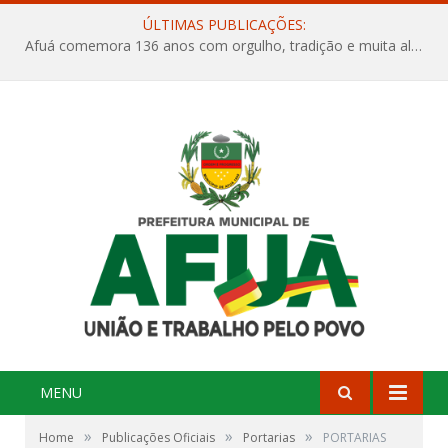
ÚLTIMAS PUBLICAÇÕES:
Afuá comemora 136 anos com orgulho, tradição e muita alegria na Quadra Dr. Nelson Salomão
MENU
»
»
»
Home
Publicações Oficiais
Portarias
PORTARIAS