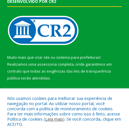
DESENVOLVIDO POR CR2
Muito mais que
criar site
ou
sistema para prefeituras
!
Realizamos uma
assessoria
completa, onde garantimos em
contrato que todas as exigências das
leis de transparência
pública
serão atendidas.
Conheça o
PNTP
e o
Radar da Transparência Pública
Nós usamos cookies para melhorar sua experiência de
navegação no portal. Ao utilizar nosso portal, você
concorda com a política de monitoramento de cookies.
Para ter mais informações sobre como isso é feito, acesse
Política de cookies (
Leia mais
). Se você concorda, clique em
Todos os direitos reservados a Prefeitura Municipal de Afuá.
ACEITO.