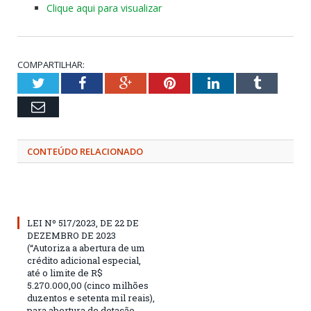
Clique aqui para visualizar
COMPARTILHAR:
Twitter
Facebook
Google+
Pinterest
LinkedIn
Tumblr
Email
CONTEÚDO RELACIONADO
LEI Nº 517/2023, DE 22 DE
DEZEMBRO DE 2023
(“Autoriza a abertura de um
crédito adicional especial,
até o limite de R$
5.270.000,00 (cinco milhões
duzentos e setenta mil reais),
para abertura de dotação