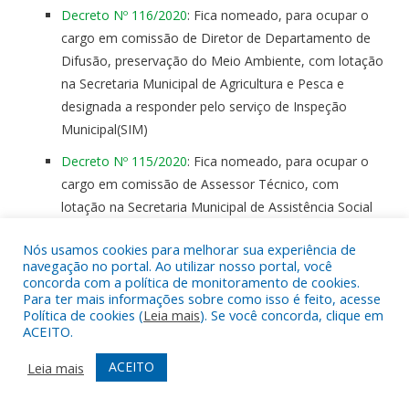
Decreto Nº 116/2020
: Fica nomeado, para ocupar o
cargo em comissão de Diretor de Departamento de
Difusão, preservação do Meio Ambiente, com lotação
na Secretaria Municipal de Agricultura e Pesca e
designada a responder pelo serviço de Inspeção
Municipal(SIM)
Decreto Nº 115/2020
: Fica nomeado, para ocupar o
cargo em comissão de Assessor Técnico, com
lotação na Secretaria Municipal de Assistência Social
Decreto Nº 114/2020
: Fica nomeado, para ocupar o
Nós usamos cookies para melhorar sua experiência de
cargo em comissão de Assessor Técnico, com
navegação no portal. Ao utilizar nosso portal, você
concorda com a política de monitoramento de cookies.
lotação no Gabinete do Prefeito
Para ter mais informações sobre como isso é feito, acesse
Política de cookies (
Leia mais
). Se você concorda, clique em
Decreto Nº 113/2020
: Fica nomeado, para ocupar o
ACEITO.
cargo em comissão de Assessor Técnico, com
lotação na Secretaria Municipal de Assistência Social
ACEITO
Leia mais
Decreto Nº 112/2020
: Fica nomeado, para ocupar o