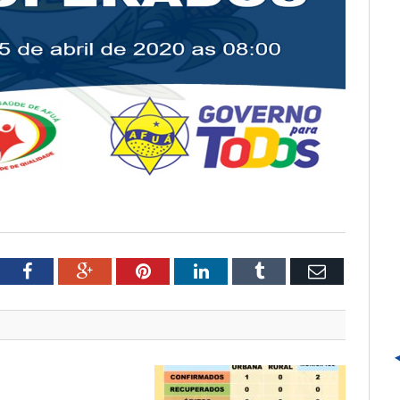
tter
Facebook
Google+
Pinterest
LinkedIn
Tumblr
Email