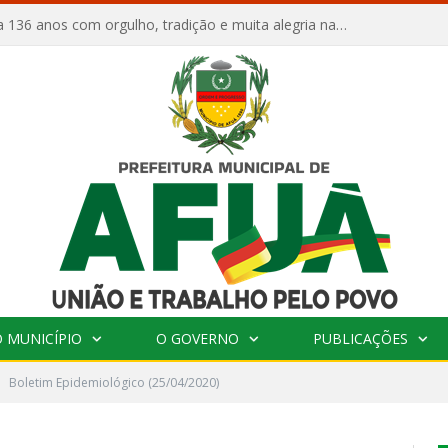
Afuá comemora 136 anos com orgulho, tradição e muita alegria na Quadra Dr. Nelson Salomão
 MUNICÍPIO
O GOVERNO
PUBLICAÇÕES
Boletim Epidemiológico (25/04/2020)