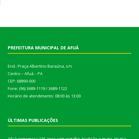
PREFEITURA MUNICIPAL DE AFUÁ
End.: Praça Albertino Baraúna, s/n
Centro – Afuá – PA
CEP: 68890-000
Fone: (96) 3689-1119 / 3689-1122
Horário de atendimento: 08:00 às 13:00
ÚLTIMAS PUBLICAÇÕES
Afuá comemora 136 anos com orgulho, tradição e muita alegria