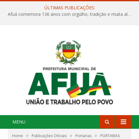
ÚLTIMAS PUBLICAÇÕES:
Afuá comemora 136 anos com orgulho, tradição e muita alegria na Quadra Dr. Nelson Salomão
MENU
»
»
»
Home
Publicações Oficiais
Portarias
PORTARIAS