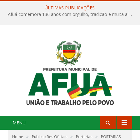
ÚLTIMAS PUBLICAÇÕES:
Afuá comemora 136 anos com orgulho, tradição e muita alegria na Quadra Dr. Nelson Salomão
MENU
»
»
»
Home
Publicações Oficiais
Portarias
PORTARIAS