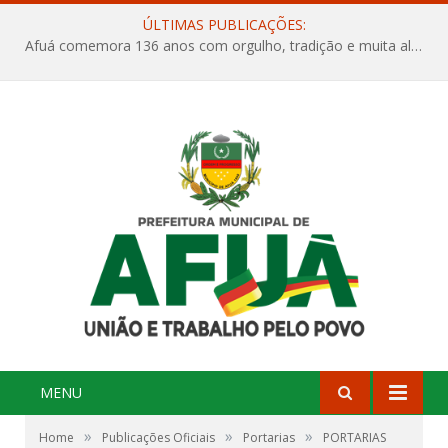
ÚLTIMAS PUBLICAÇÕES:
Afuá comemora 136 anos com orgulho, tradição e muita alegria na Quadra Dr. Nelson Salomão
MENU
»
»
»
Home
Publicações Oficiais
Portarias
PORTARIAS