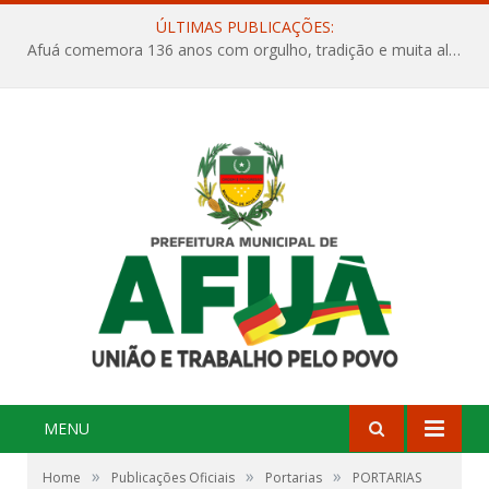
ÚLTIMAS PUBLICAÇÕES:
Afuá comemora 136 anos com orgulho, tradição e muita alegria na Quadra Dr. Nelson Salomão
MENU
»
»
»
Home
Publicações Oficiais
Portarias
PORTARIAS