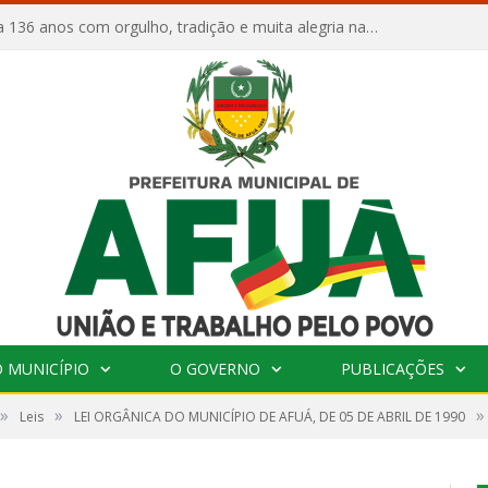
Afuá comemora 136 anos com orgulho, tradição e muita alegria na Quadra Dr. Nelson Salomão
 MUNICÍPIO
O GOVERNO
PUBLICAÇÕES
»
»
»
Leis
LEI ORGÂNICA DO MUNICÍPIO DE AFUÁ, DE 05 DE ABRIL DE 1990