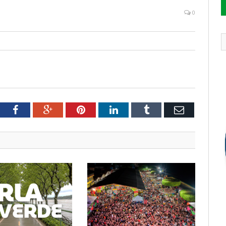
0
tter
Facebook
Google+
Pinterest
LinkedIn
Tumblr
Email