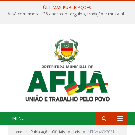
ÚLTIMAS PUBLICAÇÕES:
Afuá comemora 136 anos com orgulho, tradição e muita alegria na Quadra Dr. Nelson Salomão
MENU
»
»
»
Home
Publicações Oficiais
Leis
LEI Nº 469/2021-