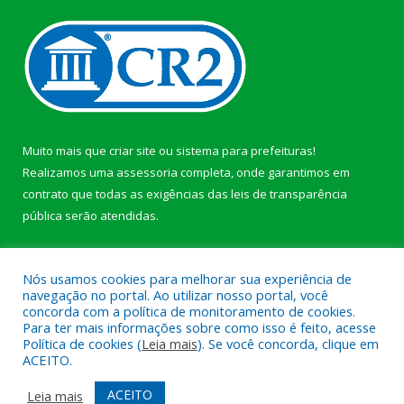
Muito mais que
criar site
ou
sistema para prefeituras
!
Realizamos uma
assessoria
completa, onde garantimos em
contrato que todas as exigências das
leis de transparência
pública
serão atendidas.
Conheça o
PNTP
e o
Radar da Transparência Pública
Nós usamos cookies para melhorar sua experiência de
navegação no portal. Ao utilizar nosso portal, você
concorda com a política de monitoramento de cookies.
Para ter mais informações sobre como isso é feito, acesse
Política de cookies (
Leia mais
). Se você concorda, clique em
Todos os direitos reservados a Prefeitura Municipal de Afuá.
ACEITO.
Mapa do Site
Acessar Área Administrativa
ACEITO
Leia mais