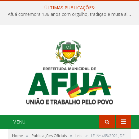
ÚLTIMAS PUBLICAÇÕES:
Afuá comemora 136 anos com orgulho, tradição e muita alegria na Quadra Dr. Nelson Salomão
MENU
»
»
»
Home
Publicações Oficiais
Leis
LEI Nº 465/2021, DE