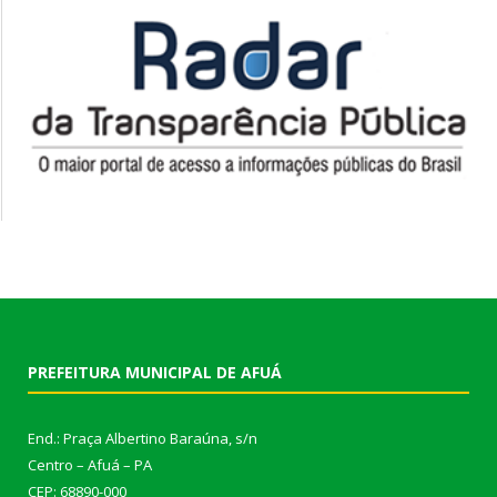
PREFEITURA MUNICIPAL DE AFUÁ
End.: Praça Albertino Baraúna, s/n
Centro – Afuá – PA
CEP: 68890-000