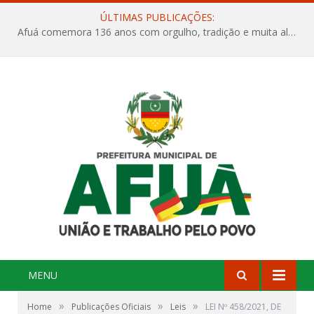
ÚLTIMAS PUBLICAÇÕES:
Afuá comemora 136 anos com orgulho, tradição e muita alegria na Quadra Dr. Nelson Salomão
MENU
»
»
»
Home
Publicações Oficiais
Leis
LEI Nº 458/2021, DE