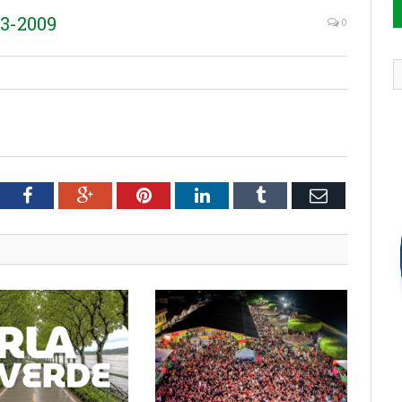
3-2009
0
tter
Facebook
Google+
Pinterest
LinkedIn
Tumblr
Email