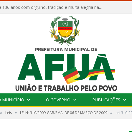
Afuá comemora 136 anos com orgulho, tradição e muita alegria na Quadra Dr. Nelson Salomão
 MUNICÍPIO
O GOVERNO
PUBLICAÇÕES
»
»
»
Leis
LEI Nº 310/2009-GAB/PMA, DE 06 DE MARÇO DE 2009
Lei 310-