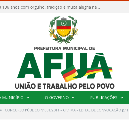
Afuá comemora 136 anos com orgulho, tradição e muita alegria na Quadra Dr. Nelson Salomão
 MUNICÍPIO
O GOVERNO
PUBLICAÇÕES
»
CONCURSO PÚBLICO Nº001/2011 – CP/PMA – EDITAL DE CONVOCAÇÃO p/ 