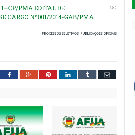
11–CP/PMA EDITAL DE
0
E CARGO Nº001/2014-GAB/PMA
PROCESSOS SELETIVOS
,
PUBLICAÇÕES OFICIAIS
tter
Facebook
Google+
Pinterest
LinkedIn
Tumblr
Email