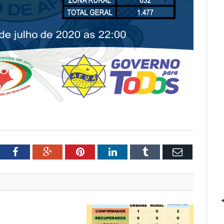
tter
Facebook
Google+
Pinterest
LinkedIn
Tumblr
Email