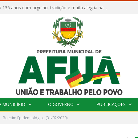
Afuá comemora 136 anos com orgulho, tradição e muita alegria na Quadra Dr. Nelson Salomão
 MUNICÍPIO
O GOVERNO
PUBLICAÇÕES
Boletim Epidemiológico (31/07/2020)