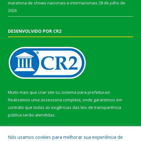
maratona de shows nacionais e internacionais
28 de julho de
2026
DESENVOLVIDO POR CR2
Muito mais que
criar site
ou
sistema para prefeituras
!
Realizamos uma
assessoria
completa, onde garantimos em
contrato que todas as exigências das
leis de transparência
pública
serão atendidas.
Conheça o
PNTP
e o
Radar da Transparência Pública
Nós usamos cookies para melhorar sua experiência de