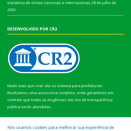
maratona de shows nacionais e internacionais
28 de julho de
2026
DESENVOLVIDO POR CR2
Muito mais que
criar site
ou
sistema para prefeituras
!
Realizamos uma
assessoria
completa, onde garantimos em
contrato que todas as exigências das
leis de transparência
pública
serão atendidas.
Conheça o
PNTP
e o
Radar da Transparência Pública
Nós usamos cookies para melhorar sua experiência de