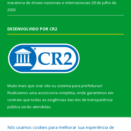
maratona de shows nacionais e internacionais
28 de julho de
2026
DESENVOLVIDO POR CR2
Muito mais que
criar site
ou
sistema para prefeituras
!
Realizamos uma
assessoria
completa, onde garantimos em
contrato que todas as exigências das
leis de transparência
pública
serão atendidas.
Conheça o
PNTP
e o
Radar da Transparência Pública
Nós usamos cookies para melhorar sua experiência de