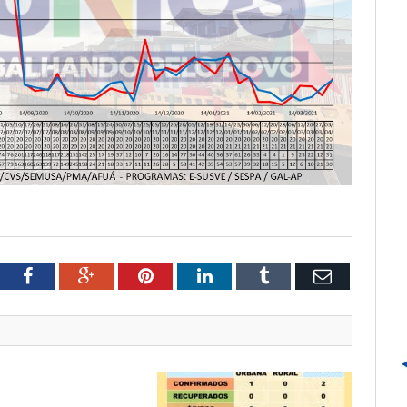
tter
Facebook
Google+
Pinterest
LinkedIn
Tumblr
Email