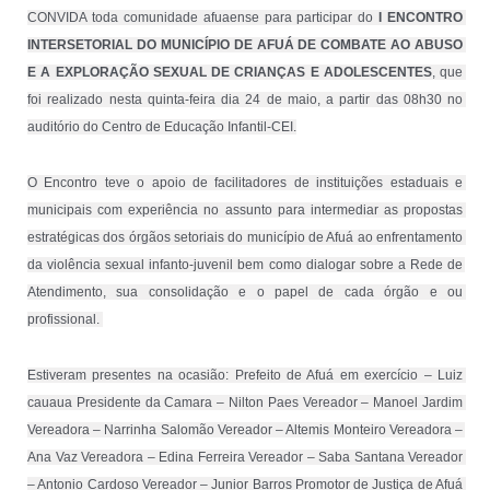
CONVIDA toda comunidade afuaense para participar do 
I ENCONTRO 
INTERSETORIAL DO MUNICÍPIO DE AFUÁ DE COMBATE AO ABUSO 
E A EXPLORAÇÃO SEXUAL DE CRIANÇAS E ADOLESCENTES
, que 
foi realizado nesta quinta-feira dia 24 de maio, a partir das 08h30 no 
auditório do Centro de Educação Infantil-CEI.
O Encontro teve o apoio de facilitadores de instituições estaduais e 
municipais com experiência no assunto para intermediar as propostas 
estratégicas dos órgãos setoriais do município de Afuá ao enfrentamento 
da violência sexual infanto-juvenil bem como dialogar sobre a Rede de 
Atendimento, sua consolidação e o papel de cada órgão e ou 
profissional. 
Estiveram presentes na ocasião: Prefeito de Afuá em exercício – Luiz 
cauaua Presidente da Camara – Nilton Paes Vereador – Manoel Jardim 
Vereadora – Narrinha Salomão Vereador – Altemis Monteiro Vereadora – 
Ana Vaz Vereadora – Edina Ferreira Vereador – Saba Santana Vereador 
– Antonio Cardoso Vereador – Junior Barros Promotor de Justiça de Afuá 