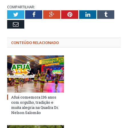
COMPARTILHAR:
Twitter
Facebook
Google+
Pinterest
LinkedIn
Tumblr
Email
CONTEÚDO RELACIONADO
Afuá comemora 136 anos
com orgulho, tradição e
muita alegria na Quadra Dr.
Nelson Salomão