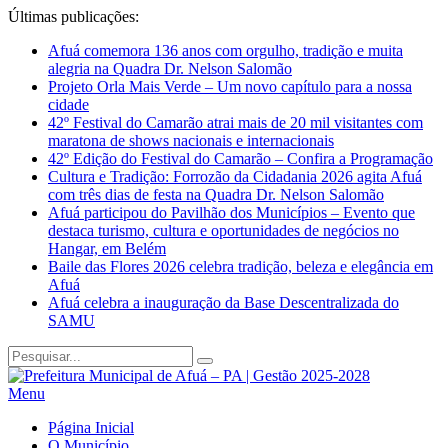
Últimas publicações:
Afuá comemora 136 anos com orgulho, tradição e muita
alegria na Quadra Dr. Nelson Salomão
Projeto Orla Mais Verde – Um novo capítulo para a nossa
cidade
42º Festival do Camarão atrai mais de 20 mil visitantes com
maratona de shows nacionais e internacionais
42º Edição do Festival do Camarão – Confira a Programação
Cultura e Tradição: Forrozão da Cidadania 2026 agita Afuá
com três dias de festa na Quadra Dr. Nelson Salomão
Afuá participou do Pavilhão dos Municípios – Evento que
destaca turismo, cultura e oportunidades de negócios no
Hangar, em Belém
Baile das Flores 2026 celebra tradição, beleza e elegância em
Afuá
Afuá celebra a inauguração da Base Descentralizada do
SAMU
Menu
Página Inicial
O Município