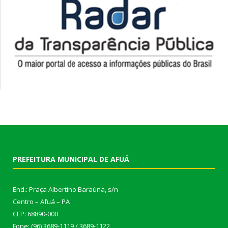
PREFEITURA MUNICIPAL DE AFUÁ
End.: Praça Albertino Baraúna, s/n
Centro – Afuá – PA
CEP: 68890-000
Fone: (96) 3689-1119 / 3689-1122