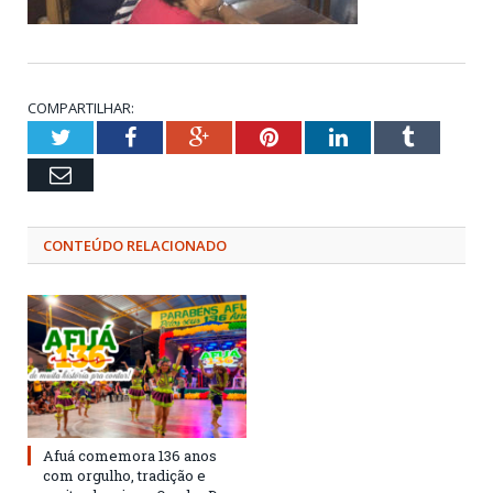
COMPARTILHAR:
Twitter
Facebook
Google+
Pinterest
LinkedIn
Tumblr
Email
CONTEÚDO RELACIONADO
Afuá comemora 136 anos
com orgulho, tradição e