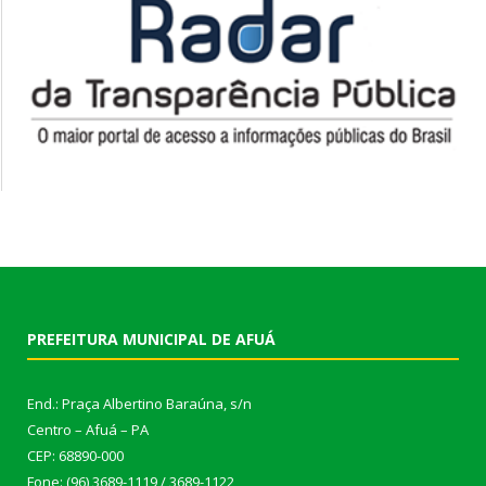
PREFEITURA MUNICIPAL DE AFUÁ
End.: Praça Albertino Baraúna, s/n
Centro – Afuá – PA
CEP: 68890-000
Fone: (96) 3689-1119 / 3689-1122