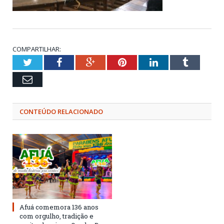
COMPARTILHAR:
Twitter
Facebook
Google+
Pinterest
LinkedIn
Tumblr
Email
CONTEÚDO RELACIONADO
Afuá comemora 136 anos
com orgulho, tradição e