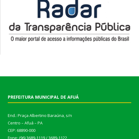
PREFEITURA MUNICIPAL DE AFUÁ
End.: Praça Albertino Baraúna, s/n
Centro – Afuá – PA
CEP: 68890-000
Fone: (96) 3689-1119 / 3689-1122