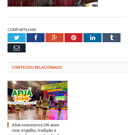
COMPARTILHAR:
Twitter
Facebook
Google+
Pinterest
LinkedIn
Tumblr
Email
CONTEÚDO RELACIONADO
Afuá comemora 136 anos
com orgulho, tradição e