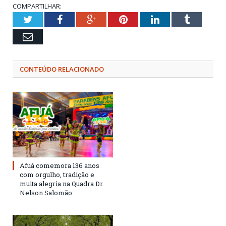
COMPARTILHAR:
Twitter
Facebook
Google+
Pinterest
LinkedIn
Tumblr
Email
CONTEÚDO RELACIONADO
Afuá comemora 136 anos
com orgulho, tradição e
muita alegria na Quadra Dr.
Nelson Salomão