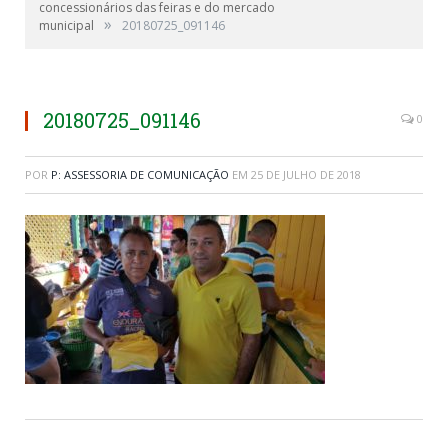
concessionários das feiras e do mercado
»
municipal
20180725_091146
20180725_091146
0
POR
P: ASSESSORIA DE COMUNICAÇÃO
EM
25 DE JULHO DE 2018